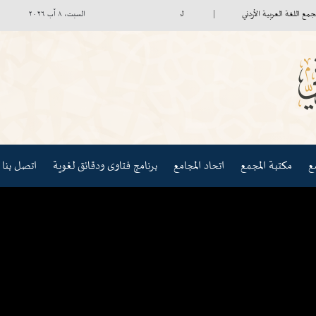
غة العربية الأردني
لجنة صندوق الاستثمار تعقد اجتماعها الأول
السفير
السبت، ٨ آب ٢٠٢٦
مكتبة المجمع
اتحاد المجامع
برنامج فتاوى ودقائق لغوية
اتصل بنا